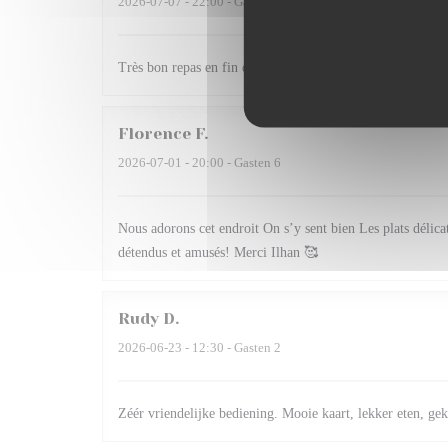
2026-07-07
- 22:00 - Gasten 2
Très bon repas en fin de soirée sur la terrasse et surtout m
Florence
F
2026-07-01
- 20:00 - Gasten 6
Nous adorons cet endroit On s’y sent bien Les plats délica
détendus et amusés! Merci Ilhan 🥰
Rudy
D
2026-06-23
- 12:30 - Gasten 2
Zéér vriendelijke bediening. Mooie kaart, lekker eten, gek