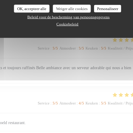
Service
:
5
/5
Atmosfeer
:
5
/5
Keuken
:
4
/5
Kwaliteit / Prijs
OK, accepteer alle
Weiger alle cookies
Personaliseer
Beleid voor de bescherming van persoonsgegevens
erci pour l'accueil chaleureux de la serveuse et du serveur !
Cookiebeleid
Service
:
5
/5
Atmosfeer
:
5
/5
Keuken
:
5
/5
Kwaliteit / Prijs
ts et toujours raffinés Belle ambiance avec un serveur adorable qui nous a bien
Service
:
5
/5
Atmosfeer
:
4
/5
Keuken
:
5
/5
Kwaliteit / Prijs
oeld restaurant.