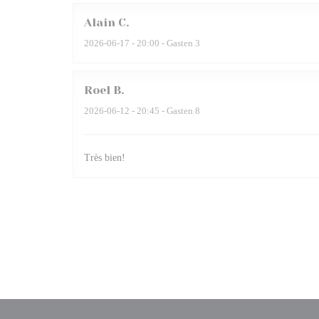
Alain
C
2026-06-17
- 20:00 - Gasten 3
Roel
B
2026-06-12
- 20:45 - Gasten 8
Très bien!