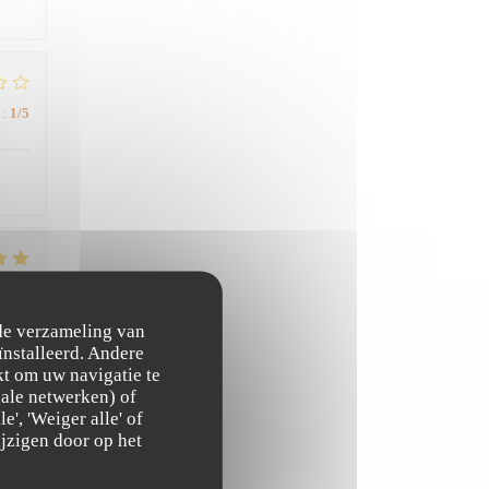
:
1
/5
:
5
/5
 de verzameling van
ïnstalleerd. Andere
 cet
t om uw navigatie te
ciale netwerken) of
', 'Weiger alle' of
jzigen door op het