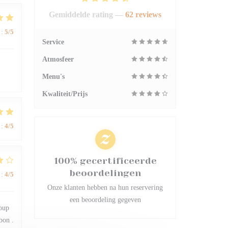
Gemiddelde rating —
62 reviews
:
5
/5
Service
Atmosfeer
Menu's
Kwaliteit/Prijs
:
4
/5
100% gecertificeerde
beoordelingen
:
4
/5
Onze klanten hebben na hun reservering
een beoordeling gegeven
coup
bon .