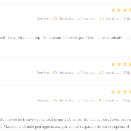
Service
:
5
/5
Atmosfeer
:
5
/5
Keuken
:
5
/5
Kwaliteit / Prijs
eil. Le service et au top. Nous avons été servis par Pierre qui était attentionné,
Service
:
5
/5
Atmosfeer
:
5
/5
Keuken
:
5
/5
Kwaliteit / Prijs
Service
:
5
/5
Atmosfeer
:
5
/5
Keuken
:
4
/5
Kwaliteit / Prijs
té étonnée de ne trouver qu'un seul menu à 50 euros. Bo bun au boeuf avec beau
pe Macédoine chaude peu appétissant, par contre carpaccio de boeuf copieux et 