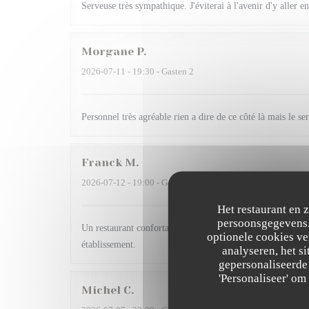
Serveuse très sympathique. J'éviterai à l'avenir d'y aller en
Morgane
P
2026-07-11
- 19:30 - Gasten 2
Personnel très agréable rien a dire de ce côté là mais le se
Franck
M
2026-07-12
- 19:00 - Gasten 6
Het restaurant en 
persoonsgegevens. 
Un restaurant confortable, une cuisine de qualité et un p
optionele cookies v
établissement.
analyseren, het si
gepersonaliseerde 
'Personaliseer' o
Michel
C