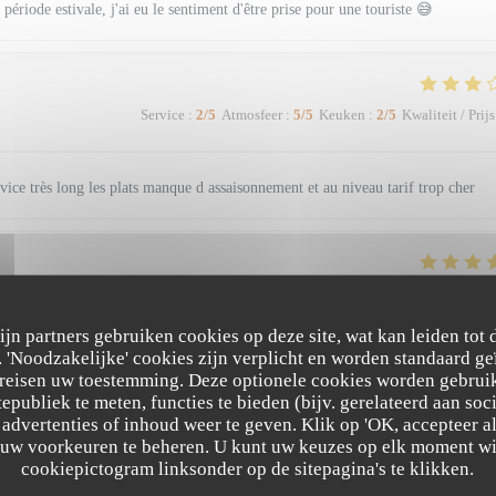
 période estivale, j'ai eu le sentiment d'être prise pour une touriste 😅
Service
:
2
/5
Atmosfeer
:
5
/5
Keuken
:
2
/5
Kwaliteit / Prijs
rvice très long les plats manque d assaisonnement et au niveau tarif trop cher
Service
:
5
/5
Atmosfeer
:
5
/5
Keuken
:
5
/5
Kwaliteit / Prijs
zijn partners gebruiken cookies op deze site, wat kan leiden tot
'Noodzakelijke' cookies zijn verplicht en worden standaard ge
ersonnel sympathique et souriant, nous passons toujours un très bon moment dans
ereisen uw toestemming. Deze optionele cookies worden gebruik
tepubliek te meten, functies te bieden (bijv. gerelateerd aan so
advertenties of inhoud weer te geven. Klik op 'OK, accepteer alle
m uw voorkeuren te beheren. U kunt uw keuzes op elk moment wi
cookiepictogram linksonder op de sitepagina's te klikken.