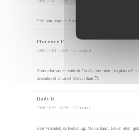
2026-07-07
- 22:00 - Couverts 2
Très bon repas en fin de soirée sur la terrasse et surtout m
Florence
F
2026-07-01
- 20:00 - Couverts 6
Nous adorons cet endroit On s’y sent bien Les plats délica
détendus et amusés! Merci Ilhan 🥰
Rudy
D
2026-06-23
- 12:30 - Couverts 2
Zéér vriendelijke bediening. Mooie kaart, lekker eten, gek