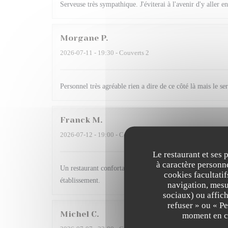
Serveuse très sympathique. J'éviterai à l'avenir d'y aller en
Morgane
P
2026-07-11
- 19:30 - Couverts 2
Personnel très agréable rien a dire de ce côté là mais le se
Franck
M
2026-07-12
- 19:00 - Couverts 6
Le restaurant et ses 
à caractère personne
Un restaurant confortable, une cuisine de qualité et un p
cookies facultati
établissement.
navigation, mesur
sociaux) ou affich
refuser » ou « P
Michel
C
moment en cl