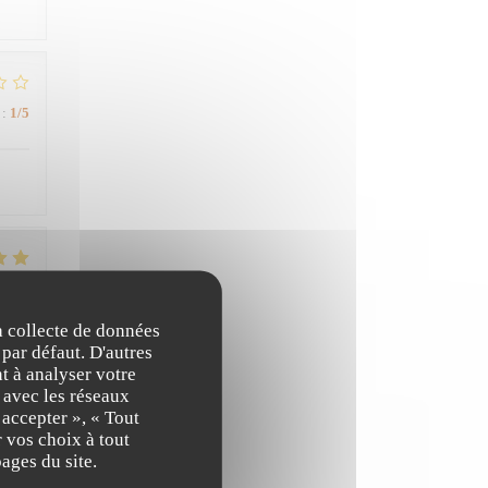
:
1
/5
:
5
/5
la collecte de données
 par défaut. D'autres
 cet
t à analyser votre
n avec les réseaux
 accepter », « Tout
 vos choix à tout
ages du site.