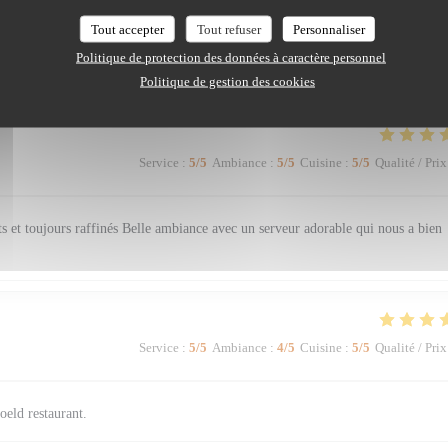
Service
:
5
/5
Ambiance
:
5
/5
Cuisine
:
4
/5
Qualité / Prix
Tout accepter
Tout refuser
Personnaliser
Politique de protection des données à caractère personnel
erci pour l'accueil chaleureux de la serveuse et du serveur !
Politique de gestion des cookies
Service
:
5
/5
Ambiance
:
5
/5
Cuisine
:
5
/5
Qualité / Prix
ts et toujours raffinés Belle ambiance avec un serveur adorable qui nous a bien
Service
:
5
/5
Ambiance
:
4
/5
Cuisine
:
5
/5
Qualité / Prix
oeld restaurant.