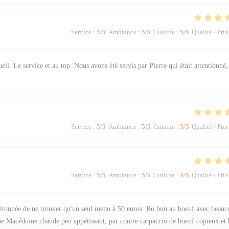
Service
:
5
/5
Ambiance
:
5
/5
Cuisine
:
5
/5
Qualité / Prix
eil. Le service et au top. Nous avons été servis par Pierre qui était attentionné,
Service
:
5
/5
Ambiance
:
5
/5
Cuisine
:
5
/5
Qualité / Prix
Service
:
5
/5
Ambiance
:
5
/5
Cuisine
:
4
/5
Qualité / Prix
té étonnée de ne trouver qu'un seul menu à 50 euros. Bo bun au boeuf avec beau
pe Macédoine chaude peu appétissant, par contre carpaccio de boeuf copieux et 