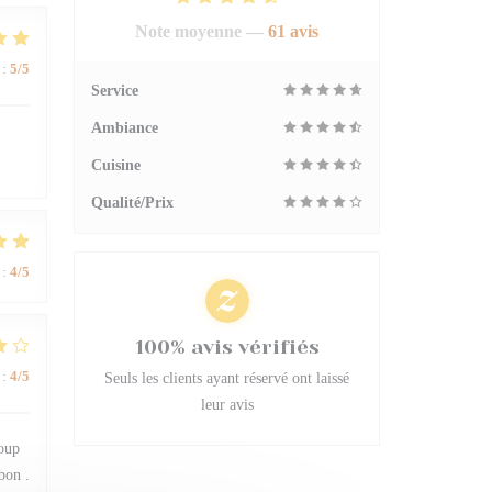
Note moyenne —
61 avis
:
5
/5
Service
Ambiance
Cuisine
Qualité/Prix
:
4
/5
100% avis vérifiés
:
4
/5
Seuls les clients ayant réservé ont laissé
leur avis
coup
bon .