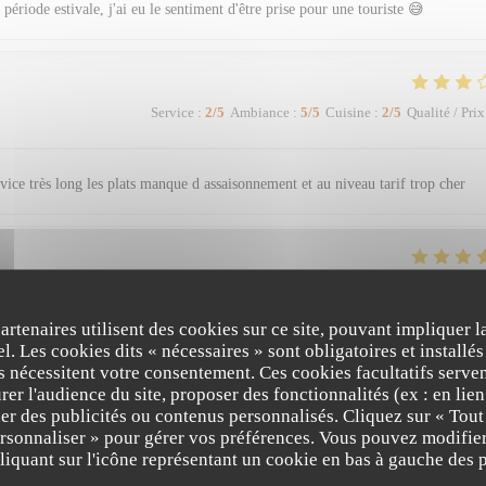
 période estivale, j'ai eu le sentiment d'être prise pour une touriste 😅
Service
:
2
/5
Ambiance
:
5
/5
Cuisine
:
2
/5
Qualité / Prix
rvice très long les plats manque d assaisonnement et au niveau tarif trop cher
Service
:
5
/5
Ambiance
:
5
/5
Cuisine
:
5
/5
Qualité / Prix
partenaires utilisent des cookies sur ce site, pouvant impliquer 
l. Les cookies dits « nécessaires » sont obligatoires et installés
ersonnel sympathique et souriant, nous passons toujours un très bon moment dans
fs nécessitent votre consentement. Ces cookies facultatifs serven
er l'audience du site, proposer des fonctionnalités (ex : en lie
er des publicités ou contenus personnalisés. Cliquez sur « Tout
ersonnaliser » pour gérer vos préférences. Vous pouvez modifier
iquant sur l'icône représentant un cookie en bas à gauche des p