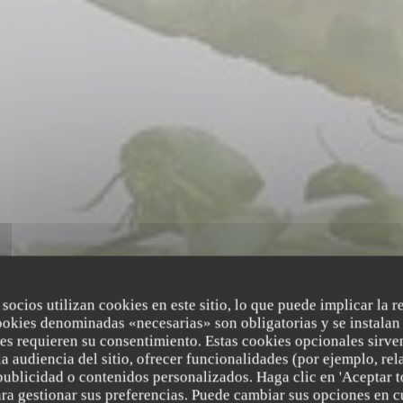
 socios utilizan cookies en este sitio, lo que puede implicar la 
ookies denominadas «necesarias» son obligatorias y se instalan 
es requieren su consentimiento. Estas cookies opcionales sirven
a audiencia del sitio, ofrecer funcionalidades (por ejemplo, re
publicidad o contenidos personalizados. Haga clic en 'Aceptar t
•
REIMS
para gestionar sus preferencias. Puede cambiar sus opciones en