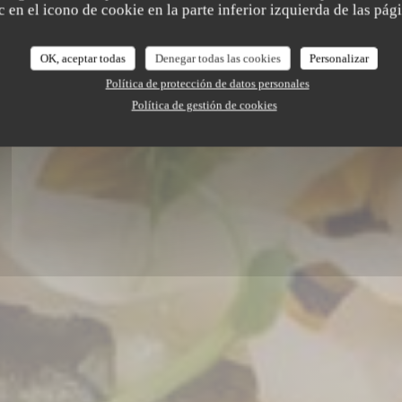
L'Apostrophe
 en el icono de cookie en la parte inferior izquierda de las pági
OK, aceptar todas
Denegar todas las cookies
Personalizar
RESERVAR UNA MESA
Política de protección de datos personales
Política de gestión de cookies