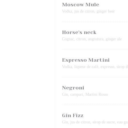
Moscow Mule
Vodka, jus de citron, ginger beer
Horse's neck
Cognac, citron, angostura, ginger ale
Espresso Martini
Vodka, liqueur de café, expresso, sirop d
Negroni
Gin, campari, Martini Rosso
Gin Fizz
Gin, jus de citron, sirop de sucre, eau g