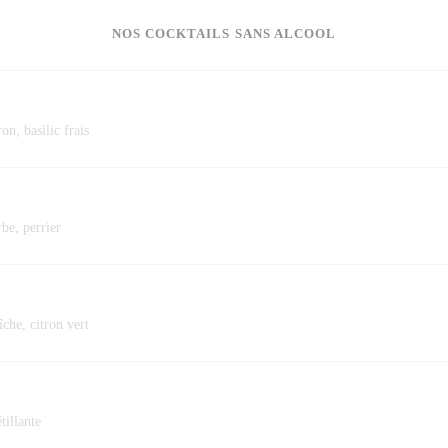
NOS COCKTAILS SANS ALCOOL
on, basilic frais
be, perrier
îche, citron vert
tillante