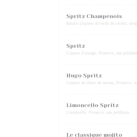
Spritz Champenois
Ratafia (liqueur de moût de raisin), sir
Spritz
Liqueur d'orange, Prosecco, eau pétillan
Hugo Spritz
Liqueur de fleurs de sureau, Prosecco, ea
Limoncello Spritz
Limoncello, Prosecco, eau pétillante
Le classique mojito