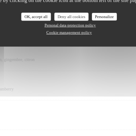
e by clicking on the cookie icon at the bottom left of the site pa
e, citron, jus de pamplemousse pressé maison
OK, accept all
Deny all cookies
Personalize
Personal data protection policy
c frais, ginger beer
Cookie management policy
n, gingembre, citron
ramberry