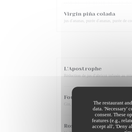
Virgin piña colada
jus d'ananas, purée d'ananas, purée de c
L'Apostrophe
Réduction de jus d'abricot infusée au mie
Foujita
The restaurant and
Gin, sirop de matcha, purée de Yuzu, citro
data. 'Necessary' 
consent. These op
features (e.g., rel
Rose mary
accept all', 'Deny 