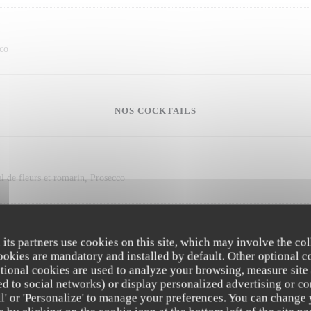
oco
NOS COCKTAILS
l de fleurs et romarin, Prosecco
 its partners use cookies on this site, which may involve the col
n , tonic, basilic frais
cookies are mandatory and installed by default. Other optional c
tional cookies are used to analyze your browsing, measure site
ated to social networks) or display personalized advertising or co
all' or 'Personalize' to manage your preferences. You can change