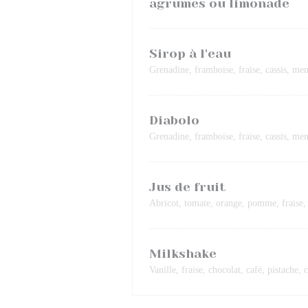
agrumes ou limonade
Sirop à l'eau
Grenadine, framboise, fraise, cassis, ment
Diabolo
Grenadine, framboise, fraise, cassis, ment
Jus de fruit
Abricot, tomate, orange, pomme, fraise,
Milkshake
Vanille, fraise, chocolat, café, pistache, 