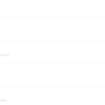
e sucre
azeuse