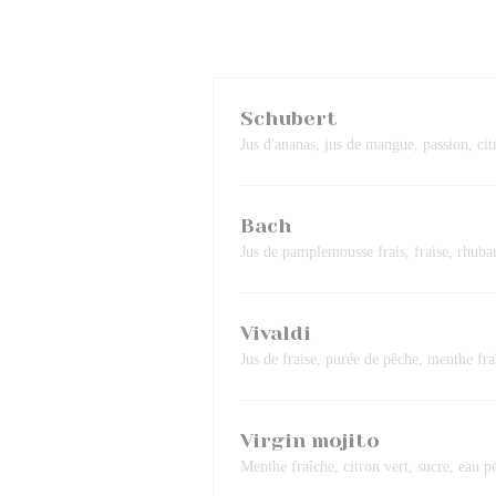
Schubert
Jus d'ananas, jus de mangue, passion, citr
Bach
Jus de pamplemousse frais, fraise, rhubar
Vivaldi
Jus de fraise, purée de pêche, menthe fra
Virgin mojito
Menthe fraîche, citron vert, sucre, eau pé