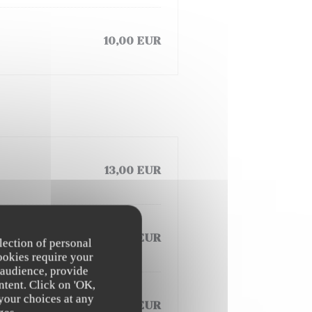
10,00 EUR
13,00 EUR
13,00 EUR
lection of personal
ookies require your
 audience, provide
ntent. Click on 'OK,
 your choices at any
13,00 EUR