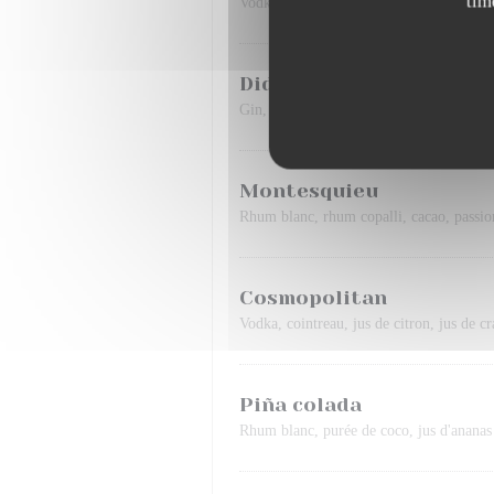
tim
Vodka infusée, romarin, pêche, bergamot
Diderot
Gin, passion, yuzu, sucre de canne, basili
Montesquieu
Rhum blanc, rhum copalli, cacao, passio
Cosmopolitan
Vodka, cointreau, jus de citron, jus de c
Piña colada
Rhum blanc, purée de coco, jus d'ananas